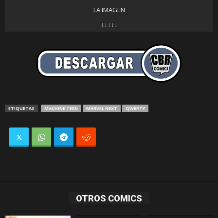
LA IMAGEN
↓↓↓↓↓
ETIQUETAS
MACHINE TEEN
MARVEL NEXT
QWERTY
OTROS COMICS