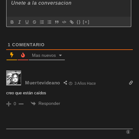
{}
[+]
1
COMENTARIO
Mas nuevos
Muertevideano
3 Años Hace
creo que están caídos
Responder
0