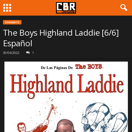
DYNAMITE
The Boys Highland Laddie [6/6]
Español
30/06/2022
1