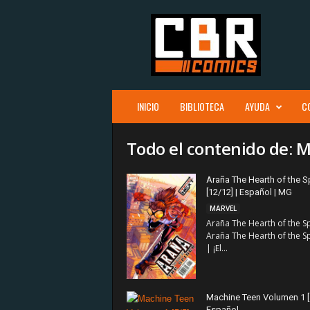
C
B
R
c
o
m
i
INICIO
BIBLIOTECA
AYUDA
C
c
s
Todo el contenido de: 
Araña The Hearth of the S
[12/12] | Español | MG
MARVEL
Araña The Hearth of the S
Araña The Hearth of the S
| ¡El...
Machine Teen Volumen 1 [
Español