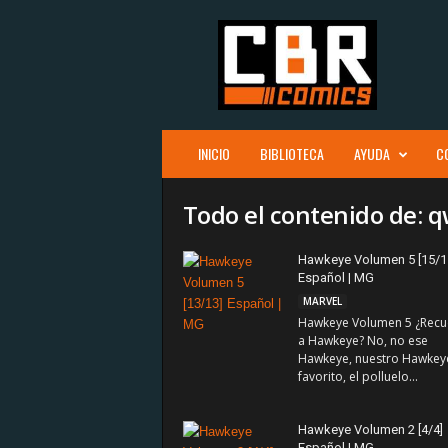
C
B
R
c
o
m
i
INICIO
BIBLIOTECA
AYUDA
C
c
s
Todo el contenido de: 
Hawkeye Volumen 5 [15/1
Español | MG
MARVEL
Hawkeye Volumen 5 ¿Recu
a Hawkeye? No, no ese
Hawkeye, nuestro Hawkey
favorito, el polluelo...
Hawkeye Volumen 2 [4/4]
Español | MG