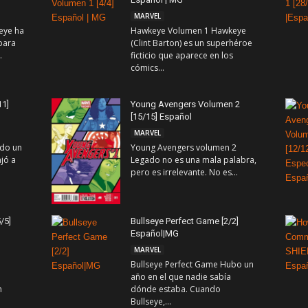
MARVEL
eye ha
Hawkeye Volumen 1 Hawkeye
para
(Clint Barton) es un superhéroe
.
ficticio que aparece en los
cómics...
11]
Young Avengers Volumen 2
[15/15] Español
MARVEL
ndo un
Young Avengers volumen 2
jó a
Legado no es una mala palabra,
pero es irrelevante. No es...
/5]
Bullseye Perfect Game [2/2]
Español|MG
MARVEL
Bullseye Perfect Game Hubo un
año en el que nadie sabía
n
dónde estaba. Cuando
Bullseye,...