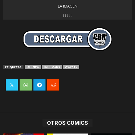
LA IMAGEN
↓↓↓↓↓
ETIQUETAS
ALL NEW
INHUMANS
QWERTY
OTROS COMICS