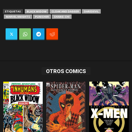
ETIQUETAS
BLACK WIDOW
CLOAK AND DAGGER
DAREDEVIL
MARVEL KNIGHTS
PUNISHER
SHANG-CHI
OTROS COMICS