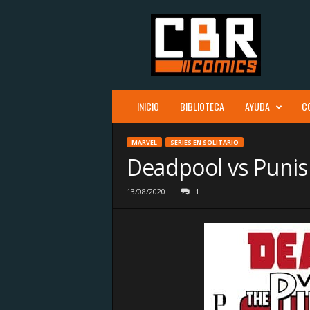
C
B
R
c
o
m
i
INICIO
BIBLIOTECA
AYUDA
C
c
s
MARVEL
SERIES EN SOLITARIO
Deadpool vs Punis
13/08/2020
1