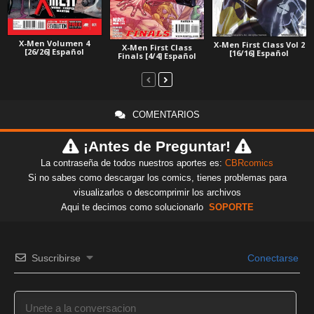
X-Men Volumen 4
X-Men First Class Vol 2
X-Men First Class
[26/26] Español
[16/16] Español
Finals [4/4] Español
COMENTARIOS
¡Antes de Preguntar!
La contraseña de todos nuestros aportes es:
CBRcomics
Si no sabes como descargar los comics, tienes problemas para
visualizarlos o descomprimir los archivos
Aqui te decimos como solucionarlo
SOPORTE
Suscribirse
Conectarse