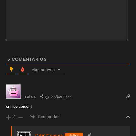
5
COMENTARIOS
Mas nuevos
rafus
2 Años Hace
enlace caido!!!
Responder
0
CBR Comics
Author