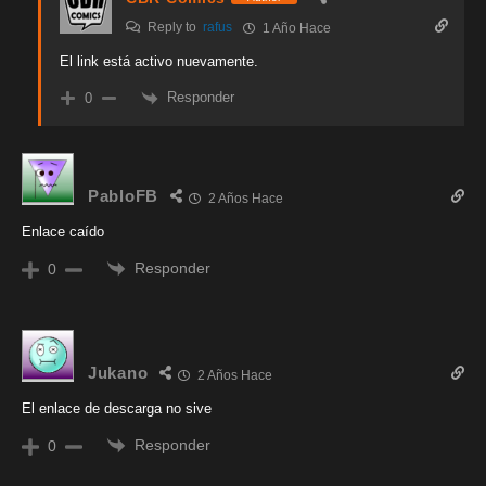
Reply to
rafus
1 Año Hace
El link está activo nuevamente.
Responder
0
PabloFB
2 Años Hace
Enlace caído
Responder
0
Jukano
2 Años Hace
El enlace de descarga no sive
Responder
0