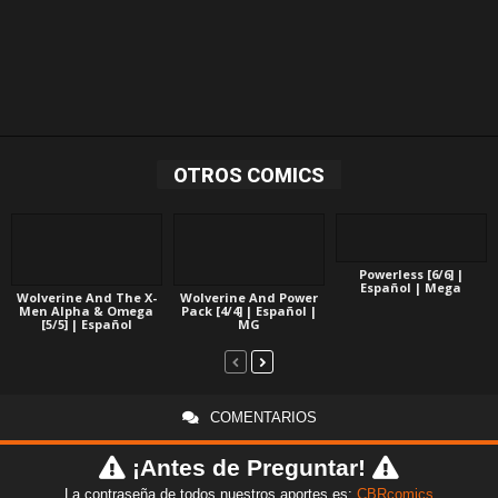
OTROS COMICS
Powerless [6/6] |
Español | Mega
Wolverine And The X-
Wolverine And Power
Men Alpha & Omega
Pack [4/4] | Español |
[5/5] | Español
MG
COMENTARIOS
¡Antes de Preguntar!
La contraseña de todos nuestros aportes es:
CBRcomics