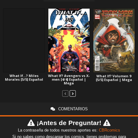
What If…? Miles
What If? Avengers vs X-
What If? Volumen 9
Morales [5/5] Español
men [4/4] Español |
[5/5] Español | Mega
Mega
COMENTARIOS
¡Antes de Preguntar!
La contraseña de todos nuestros aportes es:
CBRcomics
Si no sabes como descargar los comics, tienes problemas para