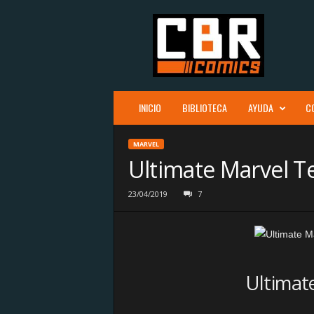
C
B
R
c
o
m
i
INICIO
BIBLIOTECA
AYUDA
C
c
s
MARVEL
Ultimate Marvel T
23/04/2019
7
Ultimat