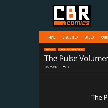
C
B
R
c
o
m
i
INICIO
BIBLIOTECA
AYUDA
CON
c
s
MARVEL
SERIES EN SOLITARIO
The Pulse Volumen
18/07/2019
6
The P