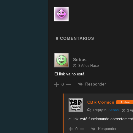
6
COMENTARIOS
Sebas
3 Años Hace
El link ya no está
Responder
0
CBR Comics
Author
Reply to
Sebas
3 A
el link está funcionando correctame
Responder
0