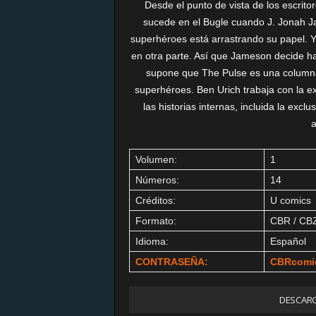
Desde el punto de vista de los escrito
sucede en el Bugle cuando J. Jonah J
superhéroes está arrastrando su papel. Y
en otra parte. Así que Jameson decide ha
supone que The Pulse es una columna 
superhéroes. Ben Urich trabaja con la e
las historias internas, incluida la exc
a
Volumen:
1
Números:
14
Créditos:
U comics
Formato:
CBR / CB
Idioma:
Español
CONTRASEÑA:
CBRcomi
DESCARG