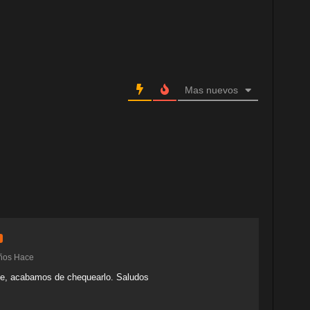
Mas nuevos
ños Hace
nte, acabamos de chequearlo. Saludos