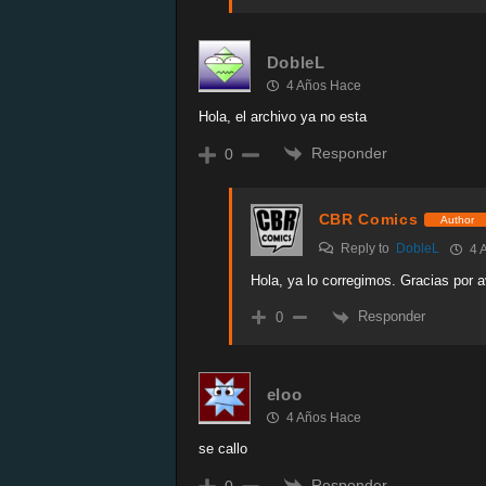
DobleL
4 Años Hace
Hola, el archivo ya no esta
Responder
0
CBR Comics
Author
Reply to
DobleL
4 
Hola, ya lo corregimos. Gracias por a
Responder
0
eloo
4 Años Hace
se callo
Responder
0