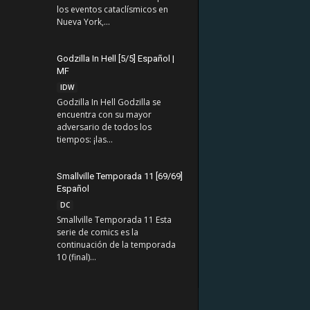
los eventos cataclísmicos en
Nueva York,...
Godzilla In Hell [5/5] Español |
MF
IDW
Godzilla In Hell Godzilla se
encuentra con su mayor
adversario de todos los
tiempos: ¡las...
Smallville Temporada 11 [69/69]
Español
DC
Smallville Temporada 11 Esta
serie de comics es la
continuación de la temporada
10 (final)...