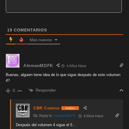
19
COMENTARIOS
Mas nuevos
AlemanMDFK
4 Años Hace
Buenas, alguien tiene idea de lo que sigue después de este volumen
4?
Responder
0
CBR Comics
Author
Reply to
AlemanMDFK
4 Años Hace
Después del volumen 4 sigue el 5…