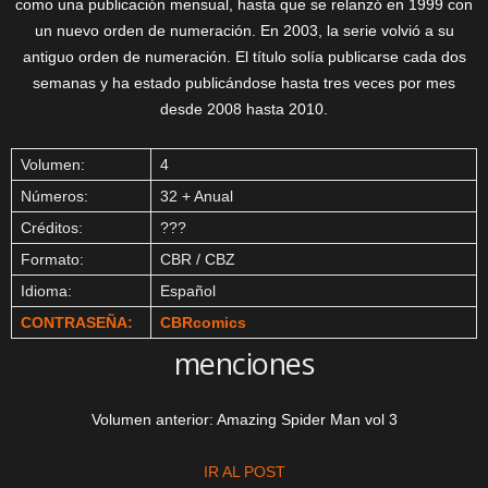
como una publicación mensual, hasta que se relanzó en 1999 con
un nuevo orden de numeración. En 2003, la serie volvió a su
antiguo orden de numeración. El título solía publicarse cada dos
semanas y ha estado publicándose hasta tres veces por mes
desde 2008 hasta 2010.
Volumen:
4
Números:
32 + Anual
Créditos:
???
Formato:
CBR / CBZ
Idioma:
Español
CONTRASEÑA:
CBRcomics
menciones
Volumen anterior: Amazing Spider Man vol 3
IR AL POST