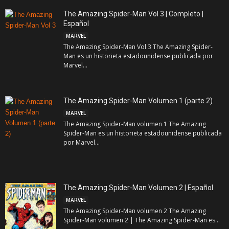
The Amazing Spider-Man Vol 3 | Completo |
Español
MARVEL
The Amazing Spider-Man Vol 3 The Amazing Spider-
Man es un historieta estadounidense publicada por
Marvel...
The Amazing Spider-Man Volumen 1 (parte 2)
MARVEL
The Amazing Spider-Man volumen 1 The Amazing
Spider-Man es un historieta estadounidense publicada
por Marvel...
The Amazing Spider-Man Volumen 2 | Español
MARVEL
The Amazing Spider-Man volumen 2 The Amazing
Spider-Man volumen 2 | The Amazing Spider-Man es...