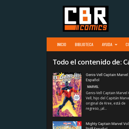
C
B
R
c
o
m
i
INICIO
BIBLIOTECA
AYUDA
C
c
s
Todo el contenido de: 
Genis-Vell Captain Marvel 
Español
MARVEL
Genis-Vell Captain Marvel 
Vell, hijo del Capitán Marv
original de Kree, está de
regreso, ¡al...
Mighty Captain Marvel Vol.
[9/9] Español