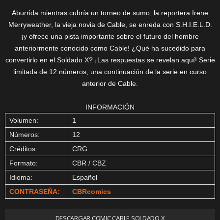
Aburrida mientras cubría un torneo de sumo, la reportera Irene
Merryweather, la vieja novia de Cable, se enreda con S.H.I.E.L.D.
¡y ofrece una pista importante sobre el futuro del hombre
anteriormente conocido como Cable! ¿Qué ha sucedido para
convertirlo en el Soldado X? ¡Las respuestas se revelan aquí! Serie
limitada de 12 números, una continuación de la serie en curso
anterior de Cable.
INFORMACIÓN
Volumen:
1
Números:
12
Créditos:
CRG
Formato:
CBR / CBZ
Idioma:
Español
CONTRASEÑA:
CBRcomics
DESCARGAR COMIC CABLE SOLDADO X