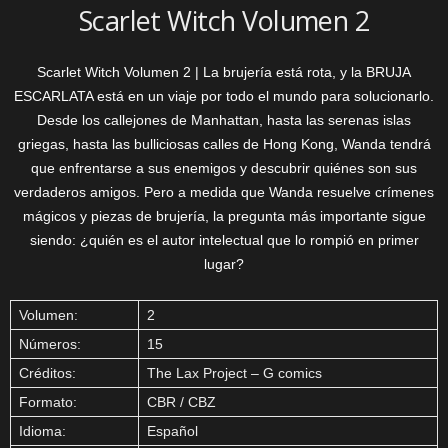
Scarlet Witch Volumen 2
Scarlet Witch Volumen 2 | La brujería está rota, y la BRUJA
ESCARLATA está en un viaje por todo el mundo para solucionarlo.
Desde los callejones de Manhattan, hasta las serenas islas
griegas, hasta las bulliciosas calles de Hong Kong, Wanda tendrá
que enfrentarse a sus enemigos y descubrir quiénes son sus
verdaderos amigos. Pero a medida que Wanda resuelve crímenes
mágicos y piezas de brujería, la pregunta más importante sigue
siendo: ¿quién es el autor intelectual que lo rompió en primer
lugar?
Volumen:
2
Números:
15
Créditos:
The Lax Project – G comics
Formato:
CBR / CBZ
Idioma:
Español