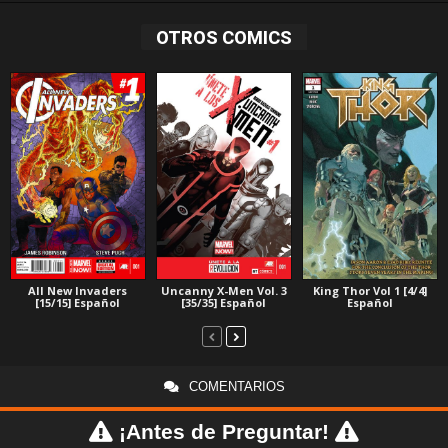
OTROS COMICS
All New Invaders
Uncanny X-Men Vol. 3
King Thor Vol 1 [4/4]
[15/15] Español
[35/35] Español
Español
COMENTARIOS
¡Antes de Preguntar!