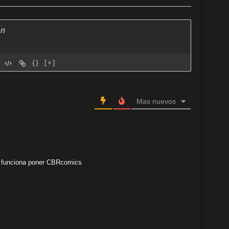
{}
[+]
Mas nuevos
o funciona poner CBRcomics