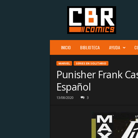
C
B
R
c
o
m
i
INICIO
BIBLIOTECA
AYUDA
C
c
s
MARVEL
SERIES EN SOLITARIO
Punisher Frank Ca
Español
13/08/2020
3