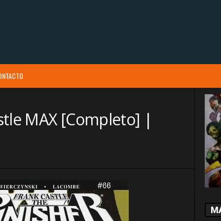
ONTACTO
stle MAX [Completo] |
M