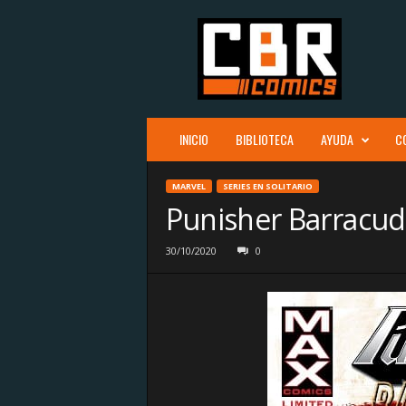
C
B
R
c
o
m
i
INICIO
BIBLIOTECA
AYUDA
C
c
s
MARVEL
SERIES EN SOLITARIO
Punisher Barracud
30/10/2020
0