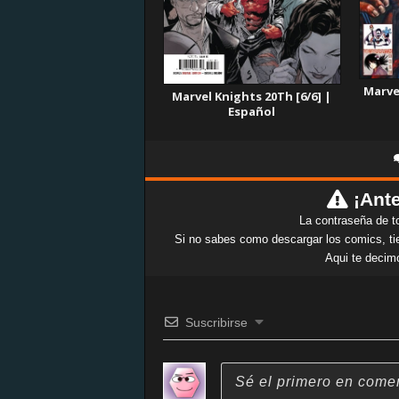
Marve
Marvel Knights 20Th [6/6] |
Español
¡Ante
La contraseña de t
Si no sabes como descargar los comics, tie
Aqui te decim
Suscribirse