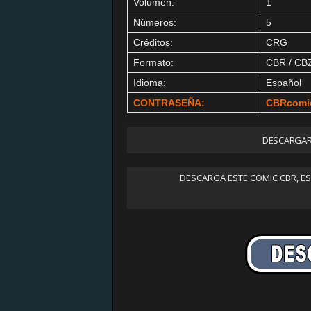
Volumen:
1
Números:
5
Créditos:
CRG
Formato:
CBR / CB
Idioma:
Español
CONTRASEÑA:
CBRcomi
DESCARGAR
DESCARGA ESTE COMIC CBR, E