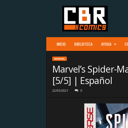
C
B
R
c
o
m
i
INICIO
BIBLIOTECA
AYUDA
C
c
s
MARVEL
Marvel’s Spider-Ma
[5/5] | Español
22/03/2021
0