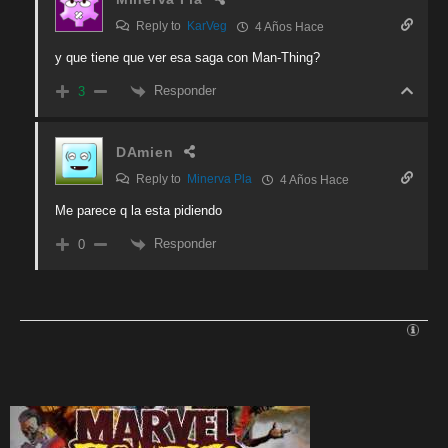
Reply to
KarVeg
4 Años Hace
y que tiene que ver esa saga con Man-Thing?
Responder
3
DAmien
Reply to
Minerva Pla
4 Años Hace
Me parece q la esta pidiendo
Responder
0