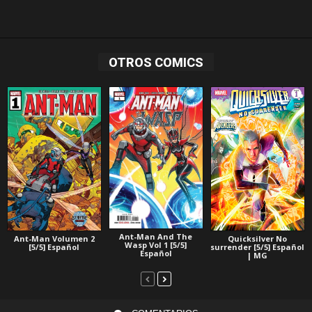
OTROS COMICS
Ant-Man And The
Ant-Man Volumen 2
Quicksilver No
Wasp Vol 1 [5/5]
[5/5] Español
surrender [5/5] Español
Español
| MG