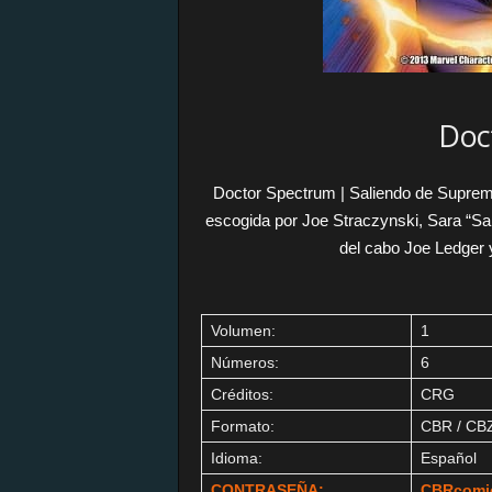
Doc
Doctor Spectrum | Saliendo de Supreme
escogida por Joe Straczynski, Sara “Sa
del cabo Joe Ledger y 
Volumen:
1
Números:
6
Créditos:
CRG
Formato:
CBR / CB
Idioma:
Español
CONTRASEÑA:
CBRcomi