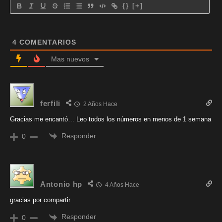
{}
[+]
4
COMENTARIOS
Mas nuevos
ferfili
2 Años Hace
Gracias me encantó… Leo todos los números en menos de 1 semana
Responder
0
Antonio hp
4 Años Hace
gracias por compartir
Responder
0