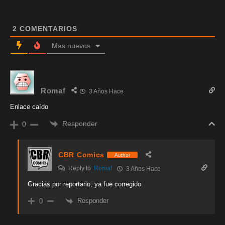
2
COMENTARIOS
Mas nuevos
Romaf
3 Años Hace
Enlace caído
Responder
0
CBR Comics
Author
Reply to
Romaf
3 Años Hace
Gracias por reportarlo, ya fue corregido
Responder
0