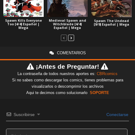
Spawn Kills Everyone
Medieval Spawn and
Spawn The Undead
Too [4/4] Español |
Witchblade [4/4]
[9/9] Español | Mega
Mega
Español | Mega
COMENTARIOS
¡Antes de Preguntar!
La contraseña de todos nuestros aportes es:
CBRcomics
Si no sabes como descargar los comics, tienes problemas para
visualizarlos o descomprimir los archivos
Aqui te decimos como solucionarlo
SOPORTE
Suscribirse
Conectarse