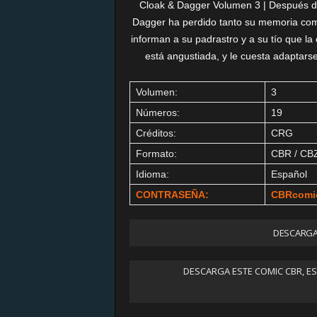
Cloak & Dagger Volumen 3 | Después de s
Dagger ha perdido tanto su memoria como
informan a su padrastro y a su tío que 
está angustiada, y le cuesta adaptars
Volumen:
3
Números:
19
Créditos:
CRG
Formato:
CBR / CB
Idioma:
Español
CONTRASEÑA:
CBRcomi
DESCARGAR
DESCARGA ESTE COMIC CBR, E