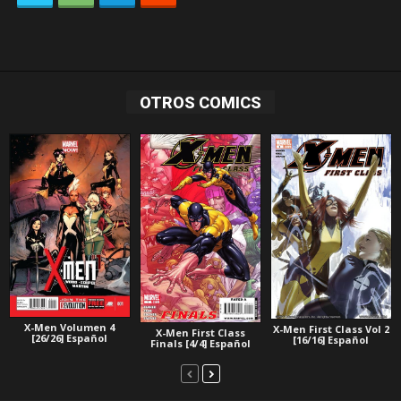
OTROS COMICS
X-Men Volumen 4
X-Men First Class Vol 2
X-Men First Class
[26/26] Español
[16/16] Español
Finals [4/4] Español