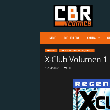
C
B
R
c
o
m
i
INICIO
BIBLIOTECA
AYUDA
C
c
s
MARVEL
SERIES GRUPALES - EQUIPOS
X-Club Volumen 1 [
15/04/2022
0