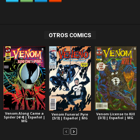
OTROS COMICS
Venom Along Came a
Venom License to Kill
Venom Funeral Pyre
Spider [4/4] | Español |
[3/3] | Español | MG
[3/3] | Español | MG
MG