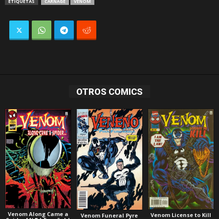
ETIQUETAS
CARNAGE
VENOM
OTROS COMICS
Venom Along Came a
Venom License to Kill
Venom Funeral Pyre