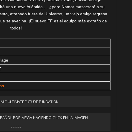
urgirá una nueva Atlántida … ¿pero Namor masacrará a su
tanto, atrapado fuera del Universo, un viejo amigo regresa
que se avecina. ¡El nuevo FF es el equipo más extraño de
todos!
Page
Z
cs
MIC ULTIMATE FUTURE FUNDATION
SPAÑOL POR MEGA HACIENDO CLICK EN LA IMAGEN
↓↓↓↓↓