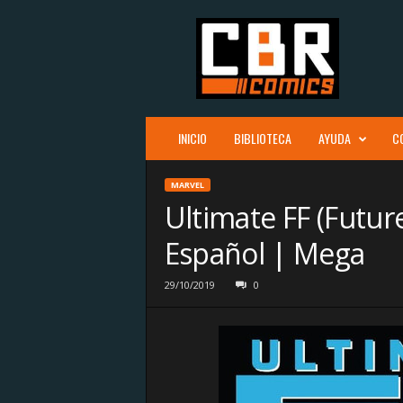
C
B
R
c
o
m
i
INICIO
BIBLIOTECA
AYUDA
C
c
s
MARVEL
Ultimate FF (Futur
Español | Mega
29/10/2019
0