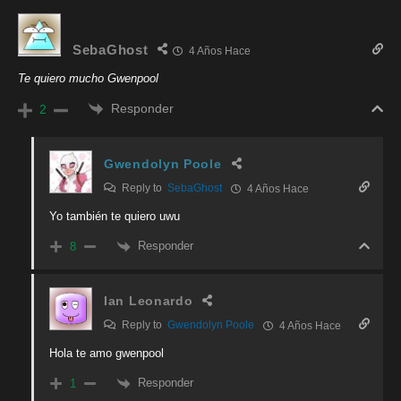
SebaGhost
4 Años Hace
Te quiero mucho Gwenpool
Responder
2
Gwendolyn Poole
Reply to
SebaGhost
4 Años Hace
Yo también te quiero uwu
Responder
8
Ian Leonardo
Reply to
Gwendolyn Poole
4 Años Hace
Hola te amo gwenpool
Responder
1