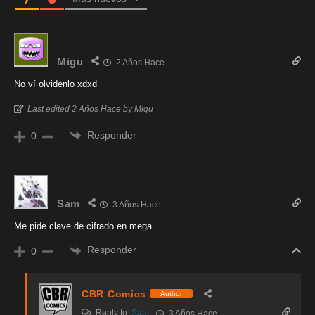
Migu
2 Años Hace
No ví olvidenlo xdxd
Last edited 2 Años Hace by Migu
Responder
0
Sam
3 Años Hace
Me pide clave de cifrado en mega
Responder
0
CBR Comics
Author
Reply to
Sam
3 Años Hace