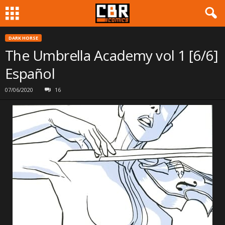
DARK HORSE
The Umbrella Academy vol 1 [6/6]
Español
07/06/2020
16