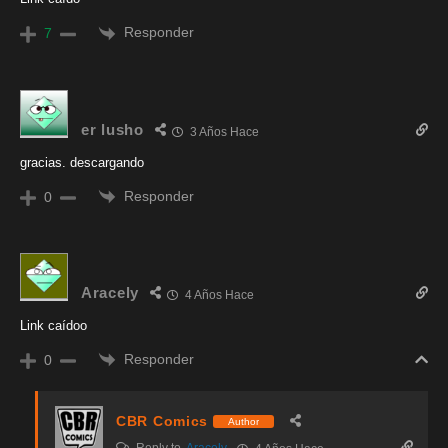
Responder
7
er lusho
3 Años Hace
gracias. descargando
Responder
0
Aracely
4 Años Hace
Link caídoo
Responder
0
CBR Comics
Author