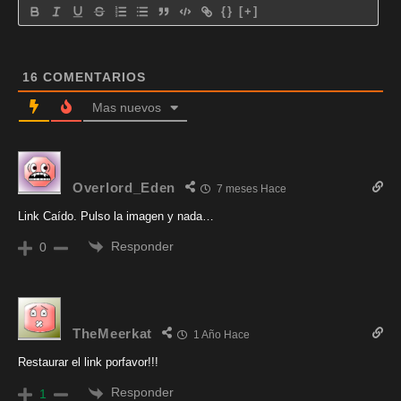
{}
[+]
16
COMENTARIOS
Mas nuevos
Overlord_Eden
7 meses Hace
Link Caído. Pulso la imagen y nada…
Responder
0
TheMeerkat
1 Año Hace
Restaurar el link porfavor!!!
Responder
1