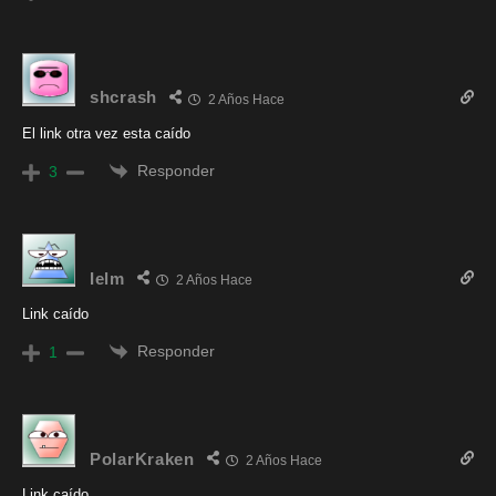
shcrash
2 Años Hace
El link otra vez esta caído
Responder
3
Ielm
2 Años Hace
Link caído
Responder
1
PolarKraken
2 Años Hace
Link caído