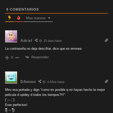
8
COMENTARIOS
Mas nuevos
Adriel
25 dias Hace
La contraseña no deja descifrar, dice que es erronea
Responder
0
DAmien
4 Años Hace
Miro esa portada y digo “como es posible q no hayan hecho la mejor
pelicula d spidey d todos los tiempos?!!!”
(´;︵;`)
Eran perfectos!
(༎ຶ ෴ ༎ຶ)