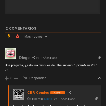
2
COMENTARIOS
Mas nuevos
Diego
3 Años Hace
Una pregunta, ¿esto iría después de ‘The superior Spider-Man Vol 1’
??
Responder
0
CBR Comics
Author
Reply to
Diego
3 Años Hace