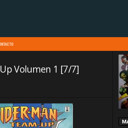
ONTACTO
Up Volumen 1 [7/7]
M