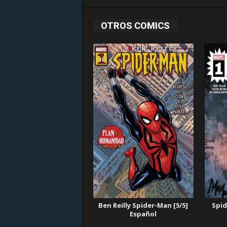
OTROS COMICS
Ben Reilly Spider-Man [5/5]
Spid
Español