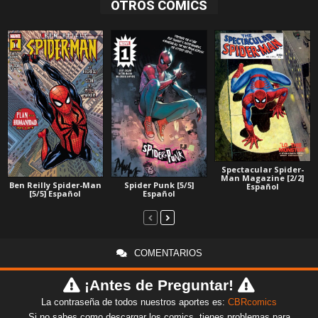
OTROS COMICS
Spectacular Spider-
Man Magazine [2/2]
Ben Reilly Spider-Man
Spider Punk [5/5]
Español
[5/5] Español
Español
COMENTARIOS
¡Antes de Preguntar!
La contraseña de todos nuestros aportes es:
CBRcomics
Si no sabes como descargar los comics, tienes problemas para