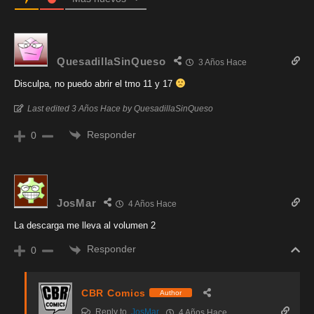
QuesadillaSinQueso
3 Años Hace
Disculpa, no puedo abrir el tmo 11 y 17
Last edited 3 Años Hace by QuesadillaSinQueso
Responder
0
JosMar
4 Años Hace
La descarga me lleva al volumen 2
Responder
0
CBR Comics
Author
Reply to
JosMar
4 Años Hace