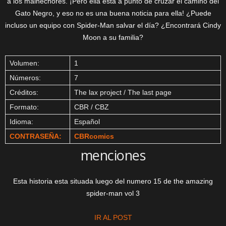
a los malhechores. ¡Pero ella está a punto de cruzar el camino del
Gato Negro, y eso no es una buena noticia para ella! ¿Puede
incluso un equipo con Spider-Man salvar el día? ¿Encontrará Cindy
Moon a su familia?
Volumen:
1
Números:
7
Créditos:
The lax project / The last page
Formato:
CBR / CBZ
Idioma:
Español
CONTRASEÑA:
CBRcomics
menciones
Esta historia esta situada luego del numero 15 de the amazing
spider-man vol 3
IR AL POST