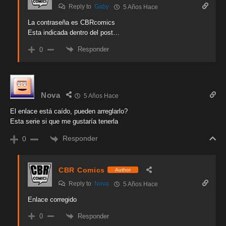
Reply to
Gaby
5 Años Hace
La contraseña es CBRcomics
Esta indicada dentro del post…
Responder
0
Nova
5 Años Hace
El enlace está caído, pueden arreglarlo?
Esta serie si que me gustaría tenerla
Responder
0
CBR Comics
Author
Reply to
Nova
5 Años Hace
Enlace corregido
Responder
0