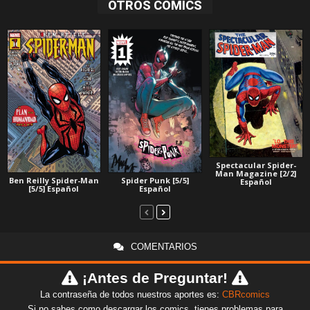
OTROS COMICS
Spectacular Spider-
Man Magazine [2/2]
Ben Reilly Spider-Man
Spider Punk [5/5]
Español
[5/5] Español
Español
COMENTARIOS
¡Antes de Preguntar!
La contraseña de todos nuestros aportes es:
CBRcomics
Si no sabes como descargar los comics, tienes problemas para