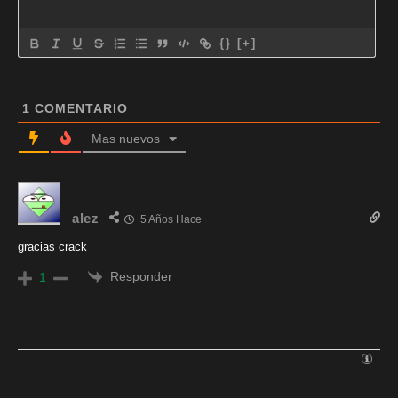
{}
[+]
1
COMENTARIO
Mas nuevos
alez
5 Años Hace
gracias crack
Responder
1