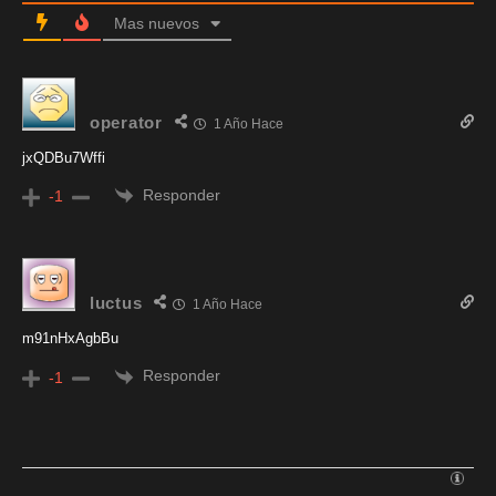
Mas nuevos
operator
1 Año Hace
jxQDBu7Wffi
Responder
-1
luctus
1 Año Hace
m91nHxAgbBu
Responder
-1