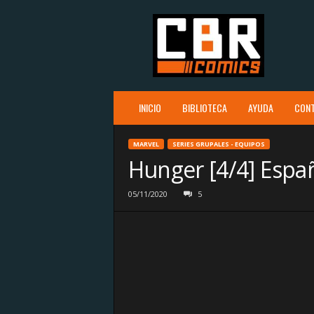
C
B
R
c
o
m
i
INICIO
BIBLIOTECA
AYUDA
CON
c
s
MARVEL
SERIES GRUPALES - EQUIPOS
Hunger [4/4] Espa
05/11/2020
5