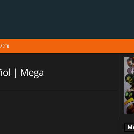
TACTO
ñol | Mega
M