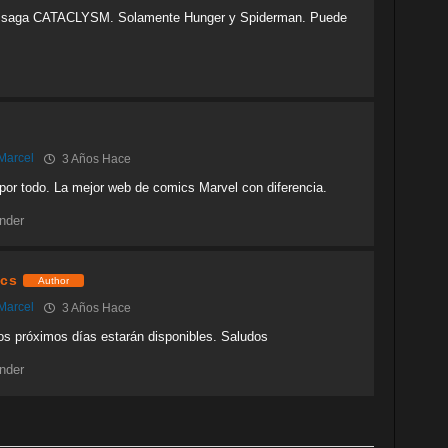
la saga CATACLYSM. Solamente Hunger y Spiderman. Puede
Marcel
3 Años Hace
por todo. La mejor web de comics Marvel con diferencia.
nder
cs
Author
Marcel
3 Años Hace
os próximos días estarán disponibles. Saludos
nder