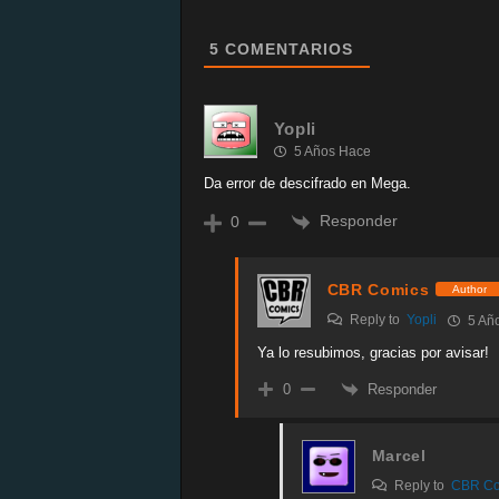
5
COMENTARIOS
Yopli
5 Años Hace
Da error de descifrado en Mega.
Responder
0
CBR Comics
Author
Reply to
Yopli
5 Añ
Ya lo resubimos, gracias por avisar!
Responder
0
Marcel
Reply to
CBR Co