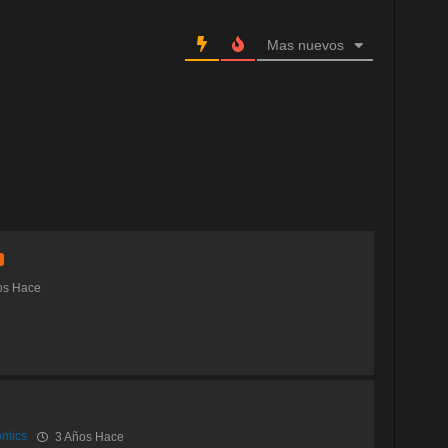
Mas nuevos
os Hace
mics
3 Años Hace