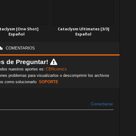
taclysm [One Shot]
Cataclysm Ultimates [3/3]
Español
Español
COMENTARIOS
s de Preguntar!
odos nuestros aportes es:
CBRcomics
nes problemas para visualizarlos o descomprimir los archivos
os como solucionarlo
SOPORTE
Conectarse