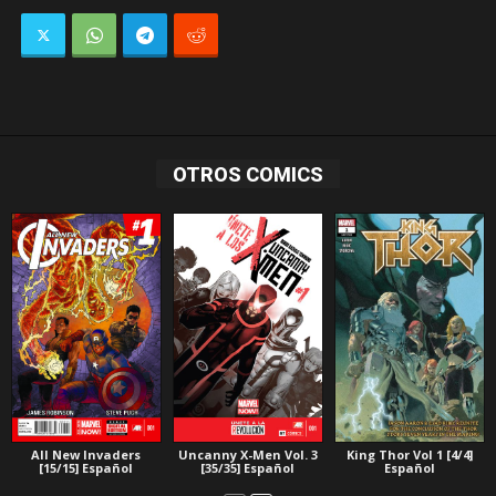
OTROS COMICS
All New Invaders
Uncanny X-Men Vol. 3
King Thor Vol 1 [4/4]
[15/15] Español
[35/35] Español
Español