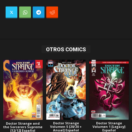
OTROS COMICS
Doctor Strange
Doctor Strange
Doctor Strange and
Volumen 5 [20/20 +
Volumen 1 [Legacy]
the Sorcerers Supreme
Anual] Español
Español
[12/12] Español