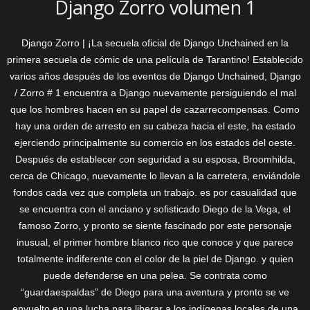
Django Zorro volumen 1
Django Zorro | ¡La secuela oficial de Django Unchained en la
primera secuela de cómic de una película de Tarantino! Establecido
varios años después de los eventos de Django Unchained, Django
/ Zorro # 1 encuentra a Django nuevamente persiguiendo el mal
que los hombres hacen en su papel de cazarrecompensas. Como
hay una orden de arresto en su cabeza hacia el este, ha estado
ejerciendo principalmente su comercio en los estados del oeste.
Después de establecer con seguridad a su esposa, Broomhilda,
cerca de Chicago, nuevamente lo llevan a la carretera, enviándole
fondos cada vez que completa un trabajo. es por casualidad que
se encuentra con el anciano y sofisticado Diego de la Vega, el
famoso Zorro, y pronto se siente fascinado por este personaje
inusual, el primer hombre blanco rico que conoce y que parece
totalmente indiferente con el color de la piel de Django. y quien
puede defenderse en una pelea. Se contrata como
“guardaespaldas” de Diego para una aventura y pronto se ve
envuelto en una lucha para liberar a los indígenas locales de una