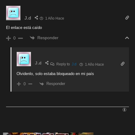
J.d
1 Año Hace
El enlace está caído
Responder
0
J.d
Reply to
J.d
1 Año Hace
Olvidenlo, solo estaba bloqueado en mi país
Responder
0