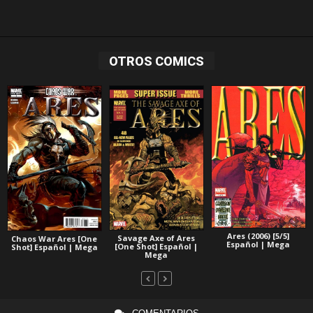
OTROS COMICS
Ares (2006) [5/5]
Savage Axe of Ares
Chaos War Ares [One
Español | Mega
[One Shot] Español |
Shot] Español | Mega
Mega